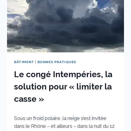
BÂTIMENT
|
BONNES PRATIQUES
Le congé Intempéries, la
solution pour « limiter la
casse »
Par
9 janvier 2023
Sous un froid polaire, la neige s’est invitée
sstradiotto
dans le Rhône – et ailleurs – dans la nuit du 12