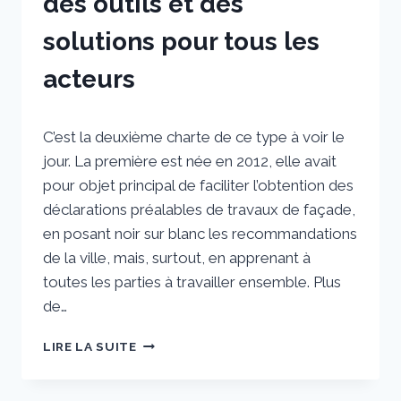
des outils et des
solutions pour tous les
acteurs
Par
22 mai 2024
C’est la deuxième charte de ce type à voir le
sstradiotto
jour. La première est née en 2012, elle avait
pour objet principal de faciliter l’obtention des
déclarations préalables de travaux de façade,
en posant noir sur blanc les recommandations
de la ville, mais, surtout, en apprenant à
toutes les parties à travailler ensemble. Plus
de…
SIGNATURE
LIRE LA SUITE
DE
LA
NOUVELLE