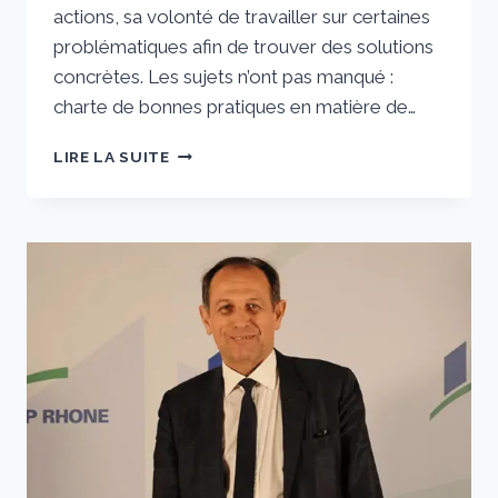
actions, sa volonté de travailler sur certaines
problématiques afin de trouver des solutions
concrètes. Les sujets n’ont pas manqué :
charte de bonnes pratiques en matière de…
STÉPHANE
LIRE LA SUITE
COLIN «
NOTRE
TERRITOIRE
A
SES
SPÉCIFICITÉS.
NOUS
AVONS
LA
VOLONTÉ
DE
PARTICIPER
À
SON