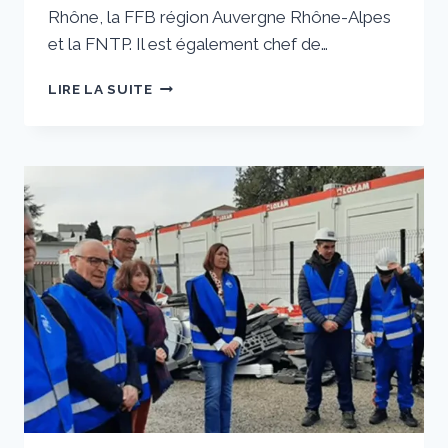
Rhône, la FFB région Auvergne Rhône-Alpes
et la FNTP. Il est également chef de…
FRANÇOIS
LIRE LA SUITE
GUILLON :
« LA
RECONSTRUCTION
DU
SIÈGE
DE
LA
FÉDÉRATION
POURRA
DÉBUTER
FIN
JUIN »