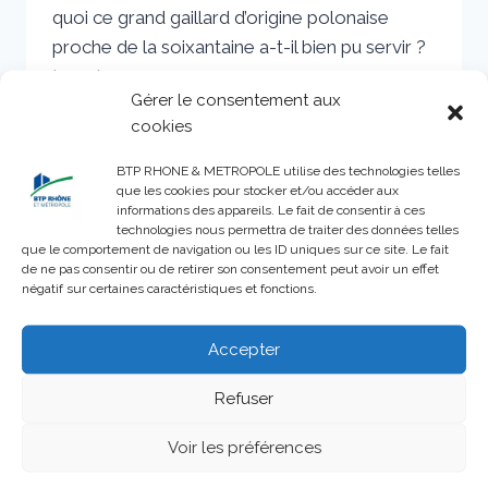
quoi ce grand gaillard d’origine polonaise
proche de la soixantaine a-t-il bien pu servir ?
Lancée…
Gérer le consentement aux
REPORTAGE
cookies
LIRE LA SUITE
:
«
BTP RHONE & METROPOLE utilise des technologies telles
ANIMATEUR
que les cookies pour stocker et/ou accéder aux
informations des appareils. Le fait de consentir à ces
CHANTIER
technologies nous permettra de traiter des données telles
»,
que le comportement de navigation ou les ID uniques sur ce site. Le fait
L’INVENTION
de ne pas consentir ou de retirer son consentement peut avoir un effet
QUI
négatif sur certaines caractéristiques et fonctions.
MET
DE
Accepter
L’HUILE
Refuser
Voir les préférences