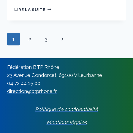
SECTEUR
LIRE LA SUITE
DE
LA
CONSTRUCTION
:
Navigation
Page
1
2
3
INQUIÉTUDES
ET
de
suivante
MENACES
POUR
page
LA
Fédération BTP Rhône
FILIÈRE
23 Avenue Condorcet, 69100 Villeurbanne
DANS
04 72 44 15 00
LE
RHÔNE
direction@btprhone.fr
Politique de confidentialité
Mentions légales