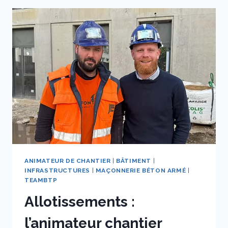
CHARTE
LYONNAISE
DU
RAVALEMENT
DE
FAÇADES
:
DES
OUTILS
ET
DES
SOLUTIONS
POUR
TOUS
LES
ANIMATEUR DE CHANTIER
|
BÂTIMENT
|
ACTEURS
INFRASTRUCTURES
|
MAÇONNERIE BÉTON ARMÉ
|
TEAMBTP
Allotissements :
l’animateur chantier