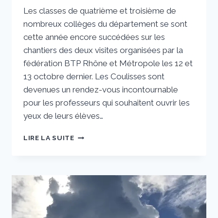
Par
25 octobre 2023
Les classes de quatrième et troisième de
sstradiotto
nombreux collèges du département se sont
cette année encore succédées sur les
chantiers des deux visites organisées par la
fédération BTP Rhône et Métropole les 12 et
13 octobre dernier. Les Coulisses sont
devenues un rendez-vous incontournable
pour les professeurs qui souhaitent ouvrir les
yeux de leurs élèves…
TOUS
LIRE LA SUITE
EN
SCENE
POUR
LES
COULISSES
DU
BÂTIMENT