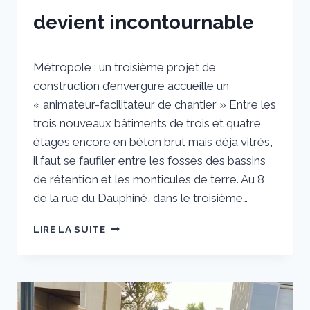
devient incontournable
Par
2 mai 2024
Métropole : un troisième projet de
sstradiotto
construction d’envergure accueille un
« animateur-facilitateur de chantier » Entre les
trois nouveaux bâtiments de trois et quatre
étages encore en béton brut mais déjà vitrés,
il faut se faufiler entre les fosses des bassins
de rétention et les monticules de terre. Au 8
de la rue du Dauphiné, dans le troisième…
ALLOTISSEMENTS :
LIRE LA SUITE
L’ANIMATEUR
CHANTIER
DEVIENT
INCONTOURNABLE