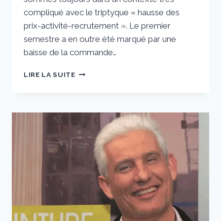
compliqué avec le triptyque « hausse des
prix-activité-recrutement ». Le premier
semestre a en outre été marqué par une
baisse de la commande…
RENÉ
LIRE LA SUITE
COIRO :
« LA
RENTRÉE
SERA
MARQUÉE
PAR
LA
REPRISE
DES
GROS
CHANTIERS
SUR
LA
MÉTROPOLE »