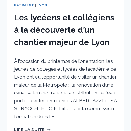
BÂTIMENT
|
LYON
Les lycéens et collégiens
à la découverte d’un
chantier majeur de Lyon
Par
16 mars 2022
À l’occasion du printemps de l’orientation, les
sstradiotto
jeunes de collèges et lycées de l’académie de
Lyon ont eu l’opportunité de visiter un chantier
majeur de la Métropole : la rénovation d’une
canalisation centrale de la distribution de l’eau
portée par les entreprises ALBERTAZZI et SA
STRACCHI ET CIE. Initiée par la commission
formation de BTP…
LES
LIRE LA SUITE