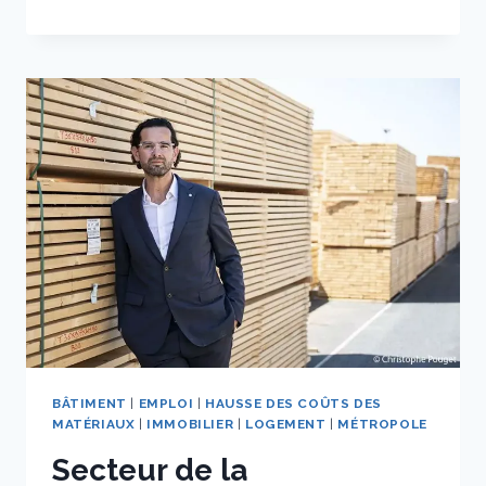
LYCÉENS
ET
COLLÉGIENS
À
LA
DÉCOUVERTE
D’UN
CHANTIER
MAJEUR
DE
LYON
BÂTIMENT
|
EMPLOI
|
HAUSSE DES COÛTS DES
MATÉRIAUX
|
IMMOBILIER
|
LOGEMENT
|
MÉTROPOLE
Secteur de la