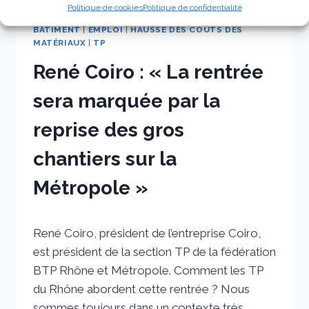
Politique de cookies
Politique de confidentialité
BÂTIMENT
|
EMPLOI
|
HAUSSE DES COÛTS DES
MATÉRIAUX
|
TP
René Coiro : « La rentrée
sera marquée par la
reprise des gros
chantiers sur la
Métropole »
Par
25 août 2022
René Coiro, président de l’entreprise Coiro,
sstradiotto
est président de la section TP de la fédération
BTP Rhône et Métropole. Comment les TP
du Rhône abordent cette rentrée ? Nous
sommes toujours dans un contexte très