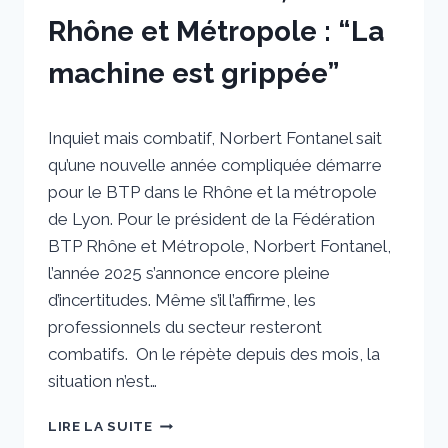
Rhône et Métropole : “La
machine est grippée”
Par
10 janvier 2025
Inquiet mais combatif, Norbert Fontanel sait
sstradiotto
qu’une nouvelle année compliquée démarre
pour le BTP dans le Rhône et la métropole
de Lyon. Pour le président de la Fédération
BTP Rhône et Métropole, Norbert Fontanel,
l’année 2025 s’annonce encore pleine
d’incertitudes. Même s’il l’affirme, les
professionnels du secteur resteront
combatifs. On le répète depuis des mois, la
situation n’est…
NORBERT
LIRE LA SUITE
FONTANEL,