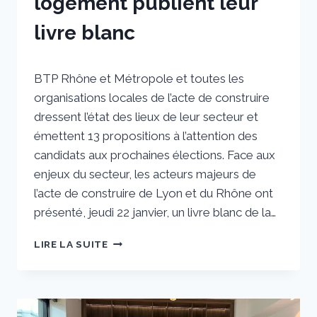
logement publient leur
livre blanc
Par
5 février 2026
BTP Rhône et Métropole et toutes les
sstradiotto
organisations locales de l’acte de construire
dressent l’état des lieux de leur secteur et
émettent 13 propositions à l’attention des
candidats aux prochaines élections. Face aux
enjeux du secteur, les acteurs majeurs de
l’acte de construire de Lyon et du Rhône ont
présenté, jeudi 22 janvier, un livre blanc de la…
LES
LIRE LA SUITE
ACTEURS
LYONNAIS
ET
RHODANIENS
DE