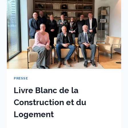
LA
CONSTRUCTION
ET
DU
LOGEMENT
PUBLIENT
LEUR
LIVRE
BLANC
PRESSE
Livre Blanc de la
Construction et du
Logement
Par
5 février 2026