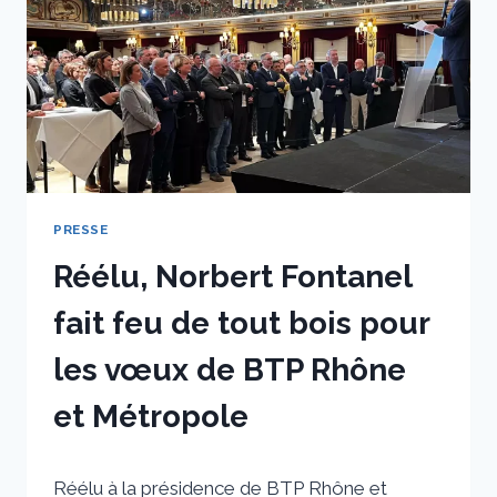
PRESSE
Réélu, Norbert Fontanel
fait feu de tout bois pour
les vœux de BTP Rhône
et Métropole
Par
5 février 2026
Réélu à la présidence de BTP Rhône et
sstradiotto