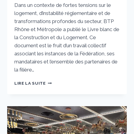
Dans un contexte de fortes tensions sur le
sstradiotto
logement, d’instabilité réglementaire et de
transformations profondes du secteur, BTP
Rhône et Métropole a publié le Livre blanc de
la Construction et du Logement. Ce
document est le fruit d’un travail collectif
associant les instances de la Fédération, ses
mandataires et l’ensemble des partenaires de
la filière…
LIVRE
LIRE LA SUITE
BLANC
DE
LA
CONSTRUCTION
ET
DU
LOGEMENT