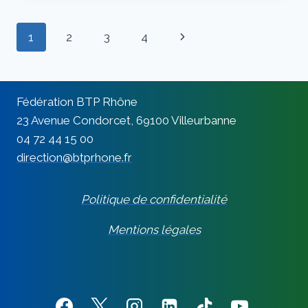
CETTE
DIRIGEANTE
Navigation
Page
1
2
3
4
TRANSFORME
SON
de
suivante
ENTREPRISE
«DES
page
CHANTIERS
Fédération BTP Rhône
AUX
23 Avenue Condorcet, 69100 Villeurbanne
BUREAUX»
04 72 44 15 00
direction@btprhone.fr
Politique de confidentialité
Mentions légales