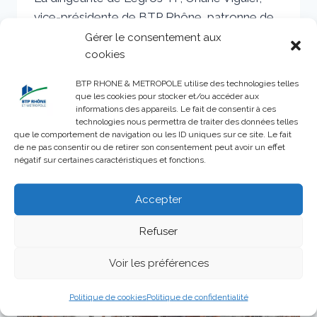
vice-présidente de BTP Rhône, patronne de
l’une de plus anciennes entreprises de France,
Gérer le consentement aux
cookies
implantée à Rillieux-la-Pape près de Lyon,
s’investit dans la lutte pour le climat. La
BTP RHONE & METROPOLE utilise des technologies telles
dirigeante de Legros TP, Oriane Viguier, et
que les cookies pour stocker et/ou accéder aux
informations des appareils. Le fait de consentir à ces
vice-présidente de BTP Rhône s’est investie
technologies nous permettra de traiter des données telles
en chef de file de la décarbonation des
que le comportement de navigation ou les ID uniques sur ce site. Le fait
de ne pas consentir ou de retirer son consentement peut avoir un effet
entreprises à travers le parcours…
négatif sur certaines caractéristiques et fonctions.
ORIANE
LIRE LA SUITE
VIGUIER
Accepter
(LEGROS
TP)
Refuser
:
“IL
Voir les préférences
FAUT
PRÉPARER
Politique de cookies
Politique de confidentialité
LES
ENTREPRISES