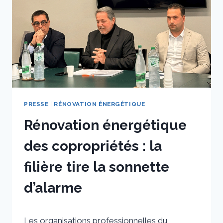
LES
VŒUX
DE
BTP
RHÔNE
ET
MÉTROPOLE
PRESSE
|
RÉNOVATION ÉNERGÉTIQUE
Rénovation énergétique
des copropriétés : la
filière tire la sonnette
d’alarme
Par
2 décembre 2025
Les organisations professionnelles du
sstradiotto