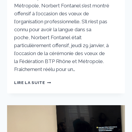
Métropole, Norbert Fontanel s’est montré
offensif à l’occasion des vœux de
l’organisation professionnelle. S’il n’est pas
connu pour avoir la langue dans sa
poche, Norbert Fontanel était
particulièrement offensif, jeudi 29 janvier, à
l’occasion de la cérémonie des vœux de
la Fédération BTP Rhône et Métropole.
Fraîchement réélu pour un…
RÉÉLU,
LIRE LA SUITE
NORBERT
FONTANEL
FAIT
FEU
DE
TOUT
BOIS
POUR