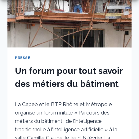
À
LA
TRANSITION
ÉCOLOGIQUE”
PRESSE
Un forum pour tout savoir
des métiers du bâtiment
Par
29 janvier 2025
La Capeb et le BTP Rhône et Métropole
sstradiotto
organise un forum initulé « Parcours des
métiers du bâtiment : de l’intelligence
traditionnelle à l’intelligence artificielle » à la
salle Camille Claudel le jeudi 6 février. La