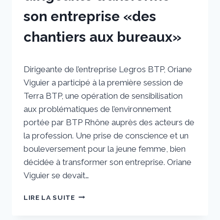
son entreprise «des
chantiers aux bureaux»
Par
18 décembre 2024
Dirigeante de l’entreprise Legros BTP, Oriane
sstradiotto
Viguier a participé à la première session de
Terra BTP, une opération de sensibilisation
aux problématiques de l’environnement
portée par BTP Rhône auprès des acteurs de
la profession. Une prise de conscience et un
bouleversement pour la jeune femme, bien
décidée à transformer son entreprise. Oriane
Viguier se devait…
APRÈS
LIRE LA SUITE
«TERRA
BTP»,