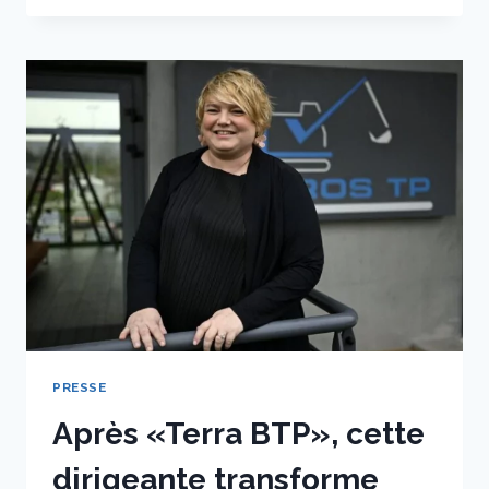
BTP
RHÔNE
ET
MÉTROPOLE
:
“LA
MACHINE
EST
GRIPPÉE”
PRESSE
Après «Terra BTP», cette
dirigeante transforme