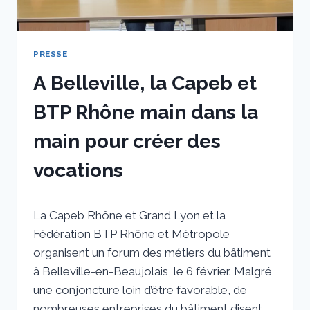
PRESSE
A Belleville, la Capeb et
BTP Rhône main dans la
main pour créer des
vocations
Par
23 janvier 2025
La Capeb Rhône et Grand Lyon et la
sstradiotto
Fédération BTP Rhône et Métropole
organisent un forum des métiers du bâtiment
à Belleville-en-Beaujolais, le 6 février. Malgré
une conjoncture loin d’être favorable, de
nombreuses entreprises du bâtiment disent