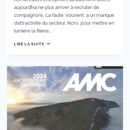
aujourd’hui ne plus arriver à recruter de
compagnons. La faute, souvent, à un manque
d’attractivité du secteur. Alors, pour mettre en
lumière la filière…
A
LIRE LA SUITE
BELLEVILLE,
LA
CAPEB
ET
BTP
RHÔNE
MAIN
DANS
LA
MAIN
POUR
CRÉER
DES
VOCATIONS