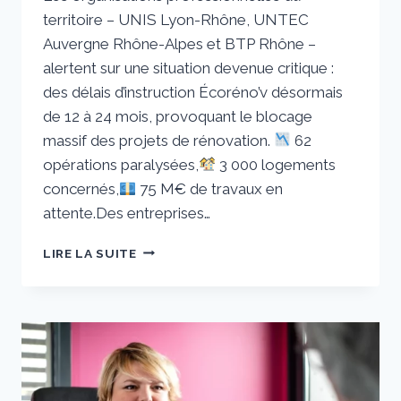
territoire – UNIS Lyon-Rhône, UNTEC
Auvergne Rhône-Alpes et BTP Rhône –
alertent sur une situation devenue critique :
des délais d’instruction Écoréno’v désormais
de 12 à 24 mois, provoquant le blocage
massif des projets de rénovation.
62
opérations paralysées,
3 000 logements
concernés,
75 M€ de travaux en
attente.Des entreprises…
RÉNOVATION
LIRE LA SUITE
ÉNERGÉTIQUE
DES
COPROPRIÉTÉS
:
LA
FILIÈRE
TIRE
LA