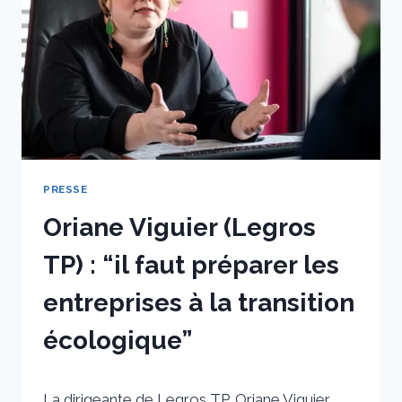
SONNETTE
D’ALARME
PRESSE
Oriane Viguier (Legros
TP) : “il faut préparer les
entreprises à la transition
écologique”
Par
4 mars 2025
La dirigeante de Legros TP, Oriane Viguier,
sstradiotto