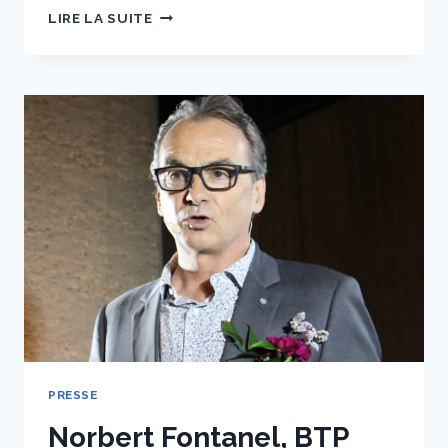
LA
LIRE LA SUITE
MAISON
DU
BTP
PARMI
LES
100
BÂTIMENTS
REMARQUABLES
DE
L’ANNÉE
2024
SELON
L’AMC
PRESSE
Norbert Fontanel, BTP