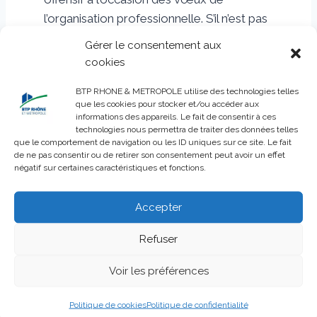
l’organisation professionnelle. S’il n’est pas
connu pour avoir la langue dans sa
Gérer le consentement aux
poche, Norbert Fontanel était
cookies
particulièrement offensif, jeudi 29 janvier, à
BTP RHONE & METROPOLE utilise des technologies telles
l’occasion de la cérémonie des vœux de
que les cookies pour stocker et/ou accéder aux
la Fédération BTP Rhône et Métropole.
informations des appareils. Le fait de consentir à ces
technologies nous permettra de traiter des données telles
Fraîchement réélu pour un…
que le comportement de navigation ou les ID uniques sur ce site. Le fait
5 février 2026
de ne pas consentir ou de retirer son consentement peut avoir un effet
négatif sur certaines caractéristiques et fonctions.
Accepter
Rénovation
Refuser
énergétique des
Voir les préférences
copropriétés : la filière
tire la sonnette
Politique de cookies
Politique de confidentialité