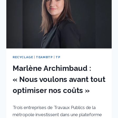
»
RECYCLAGE
|
TEAMBTP
|
TP
Marlène Archimbaud :
« Nous voulons avant tout
optimiser nos coûts »
Par
19 juin 2024
Trois entreprises de Travaux Publics de la
sstradiotto
métropole investissent dans une plateforme