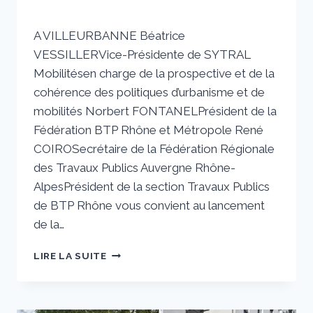
Par
11 octobre 2023
A VILLEURBANNE Béatrice
sstradiotto
VESSILLERVice-Présidente de SYTRAL
Mobilitésen charge de la prospective et de la
cohérence des politiques d’urbanisme et de
mobilités Norbert FONTANELPrésident de la
Fédération BTP Rhône et Métropole René
COIROSecrétaire de la Fédération Régionale
des Travaux Publics Auvergne Rhône-
AlpesPrésident de la section Travaux Publics
de BTP Rhône vous convient au lancement
de la…
SYTRAL
LIRE LA SUITE
MOBILITES
ACCUEILLE
L’ÉDITION
2023