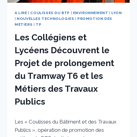
A LIRE
|
COULISSES DU BTP
|
ENVIRONNEMENT
|
LYON
|
NOUVELLES TECHNOLOGIES
|
PROMOTION DES
MÉTIERS
|
TP
Les Collégiens et
Lycéens Découvrent le
Projet de prolongement
du Tramway T6 et les
Métiers des Travaux
Publics
Par
12 octobre 2023
Les « Coulisses du Bâtiment et des Travaux
sstradiotto
Publics », opération de promotion des