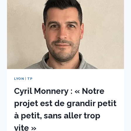
PAR
LA
REPRISE
DES
GROS
CHANTIERS
SUR
LA
MÉTROPOLE »
LYON
|
TP
Cyril Monnery : « Notre
projet est de grandir petit
à petit, sans aller trop
vite »