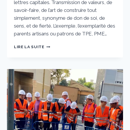
lettres capitales. Transmission de valeurs, de
savoir-faire, de l’art de construire tout
simplement, synonyme de don de soi, de
sens, et de fierté. L’exemple, l’exemplarité des
parents artisans ou patrons de TPE, PME…
SAGAS
LIRE LA SUITE
FAMILIALES :
6
–
LES
LEGROS-
VIGUIER,
CINQ
GÉNÉRATIONS
ET
PLUS
ENCORE