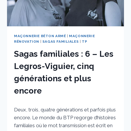
MAÇONNERIE BÉTON ARMÉ
|
MAÇONNERIE
RÉNOVATION
|
SAGAS FAMILIALES
|
TP
Sagas familiales : 6 – Les
Legros-Viguier, cinq
générations et plus
encore
Par
14 février 2024
Deux, trois, quatre générations et parfois plus
sstradiotto
encore. Le monde du BTP regorge d’histoires
familiales où le mot transmission est écrit en