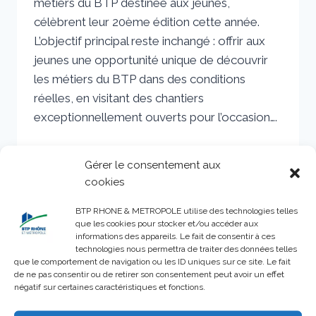
métiers du BTP destinée aux jeunes,
célèbrent leur 20ème édition cette année.
L’objectif principal reste inchangé : offrir aux
jeunes une opportunité unique de découvrir
les métiers du BTP dans des conditions
réelles, en visitant des chantiers
exceptionnellement ouverts pour l’occasion….
LES
LIRE LA SUITE
COLLÉGIENS
Gérer le consentement aux
ET
cookies
LYCÉENS
DÉCOUVRENT
BTP RHONE & METROPOLE utilise des technologies telles
LE
que les cookies pour stocker et/ou accéder aux
PROJET
informations des appareils. Le fait de consentir à ces
DE
technologies nous permettra de traiter des données telles
que le comportement de navigation ou les ID uniques sur ce site. Le fait
PROLONGEMENT
de ne pas consentir ou de retirer son consentement peut avoir un effet
DU
négatif sur certaines caractéristiques et fonctions.
TRAMWAY
T6