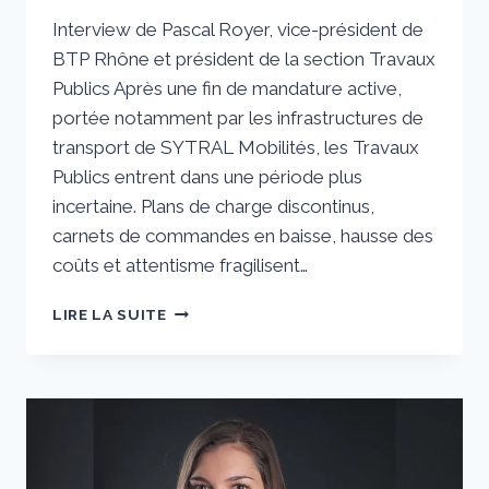
Par
1 juillet 2026
Interview de Pascal Royer, vice-président de
sstradiotto
BTP Rhône et président de la section Travaux
Publics Après une fin de mandature active,
portée notamment par les infrastructures de
transport de SYTRAL Mobilités, les Travaux
Publics entrent dans une période plus
incertaine. Plans de charge discontinus,
carnets de commandes en baisse, hausse des
coûts et attentisme fragilisent…
TRAVAUX
LIRE LA SUITE
PUBLICS
:
«
L’ENTRETIEN,
RELAIS
D’ACTIVITÉ
INDISPENSABLE