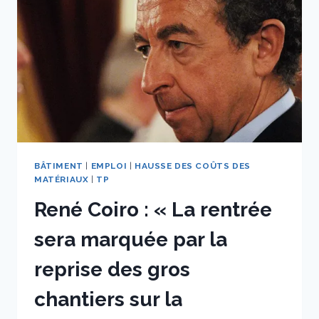
FAUT
TOUJOURS
TIRER
LA
PROFESSION
VERS
LE
HAUT »
BÂTIMENT
|
EMPLOI
|
HAUSSE DES COÛTS DES
MATÉRIAUX
|
TP
René Coiro : « La rentrée
sera marquée par la
reprise des gros
chantiers sur la