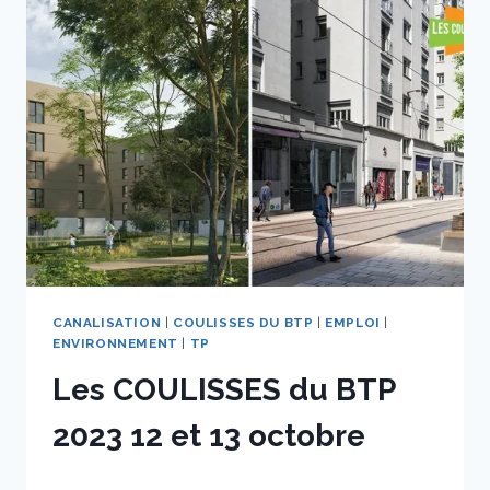
DES
« COULISSES
DU
BTP »
SUR
LE
CHANTIER
DU
PROLONGEMENT
DE
LA
LIGNE
DE
TRAMWAY
CANALISATION
|
COULISSES DU BTP
|
EMPLOI
|
T6
ENVIRONNEMENT
|
TP
Les COULISSES du BTP
2023 12 et 13 octobre
Par
11 octobre 2023