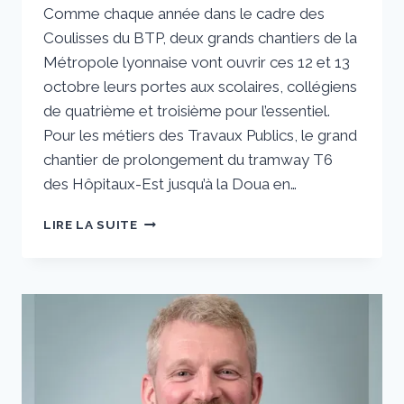
Comme chaque année dans le cadre des
sstradiotto
Coulisses du BTP, deux grands chantiers de la
Métropole lyonnaise vont ouvrir ces 12 et 13
octobre leurs portes aux scolaires, collégiens
de quatrième et troisième pour l’essentiel.
Pour les métiers des Travaux Publics, le grand
chantier de prolongement du tramway T6
des Hôpitaux-Est jusqu’à la Doua en…
LES
LIRE LA SUITE
COULISSES
DU
BTP
2023
12
ET
13
OCTOBRE