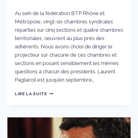
Par
30 août 2023
Au sein de la fédération BTP Rhône et
sstradiotto
Métropole, vingt-six chambres syndicales
réparties sur cinq sections et quatre chambres
territoriales, œuvrent au plus près des
adhérents. Nous avons choisi de diriger le
projecteur sur chacune de ces chambres et
sections en posant sensiblement les mêmes
questions à chacun des présidents. Laurent
Pagliaroli est jusqu’en septembre…
LAURENT
LIRE LA SUITE
PAGLIAROLI :
« NOTRE
MÉTIER
EST
SI
EXIGEANT
QU’IL