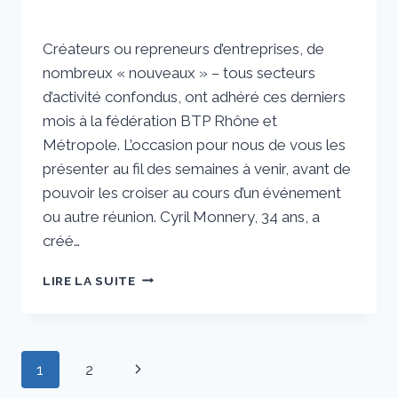
Par
2 mars 2022
Créateurs ou repreneurs d’entreprises, de
sstradiotto
nombreux « nouveaux » – tous secteurs
d’activité confondus, ont adhéré ces derniers
mois à la fédération BTP Rhône et
Métropole. L’occasion pour nous de vous les
présenter au fil des semaines à venir, avant de
pouvoir les croiser au cours d’un événement
ou autre réunion. Cyril Monnery, 34 ans, a
créé…
CYRIL
LIRE LA SUITE
MONNERY :
« NOTRE
PROJET
EST
Navigation
Page
1
2
DE
GRANDIR