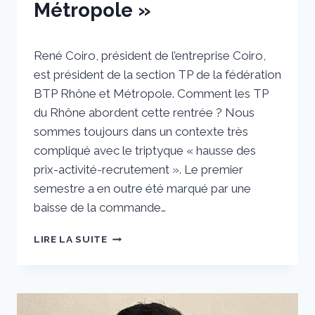
Métropole »
Par
25 août 2022
René Coiro, président de l’entreprise Coiro,
sstradiotto
est président de la section TP de la fédération
BTP Rhône et Métropole. Comment les TP
du Rhône abordent cette rentrée ? Nous
sommes toujours dans un contexte très
compliqué avec le triptyque « hausse des
prix-activité-recrutement ». Le premier
semestre a en outre été marqué par une
baisse de la commande…
RENÉ
LIRE LA SUITE
COIRO :
« LA
RENTRÉE
SERA
MARQUÉE