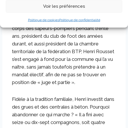
dans les marchés publics, nous avons répondu
Voir les préférences
aux appels d’offres des bailleurs sociaux, il lui a
Politique de cookies
Politique de confidentialité
vraiment donné une autre dimension ». Chef de
corps des sapeurs-pompiers pendant trente
ans, président du club de foot des années
durant, et aussi président de la chambre
territoriale de la fédération BTP, Henri Rousset
s’est engagé à fond pour la commune qui l’a vu
naître, sans jamais toutefois prétendre à un
mandat électif, afin de ne pas se trouver en
position de « juge et partie ».
Fidèle à la tradition familiale, Henri investit dans
des grues et des centrales à béton. Pourquoi
abandonner ce qui marche ? « Il a fini avec
seize ou dix-sept compagnons, soit quatre