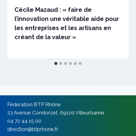
Cécile Mazaud : « faire de
l’innovation une véritable aide pour
les entreprises et les artisans en
créant de la valeur »
Par
19 septembre 2023
sstradiotto
Fédération BTP Rhône
23 Avenue Condorcet, 69100 Villeurbanne
04 72 44 15 00
direction@btprhone.fr