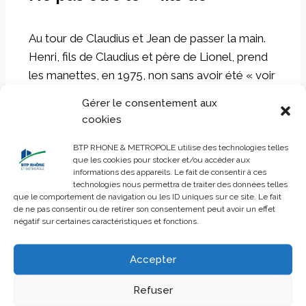
Au tour de Claudius et Jean de passer la main.
Henri, fils de Claudius et père de Lionel, prend
les manettes, en 1975, non sans avoir été « voir
ailleurs » auparavant, à Lyon, chez Pitance. « Il
Gérer le consentement aux
voulait faire ses classes sans être sous la tutelle
cookies
du père, ne pas être le « fils de » pour
BTP RHONE & METROPOLE utilise des technologies telles
apprendre le métier. J’ai moi aussi travaillé à
que les cookies pour stocker et/ou accéder aux
Lyon avant de revenir à Saint-Sym », raconte
informations des appareils. Le fait de consentir à ces
technologies nous permettra de traiter des données telles
Lionel. Sa maman, une de ses sœurs, et Pierre-
que le comportement de navigation ou les ID uniques sur ce site. Le fait
Henri, fils de Jean deviennent salariés de
de ne pas consentir ou de retirer son consentement peut avoir un effet
négatif sur certaines caractéristiques et fonctions.
l’entreprise… La saga « familiale » porte bien son
nom.
Accepter
« Mon père a développé la clientèle de
Refuser
l’entreprise, l’entreprise Rousset s’est lancée