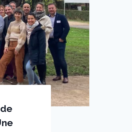
 de
Une