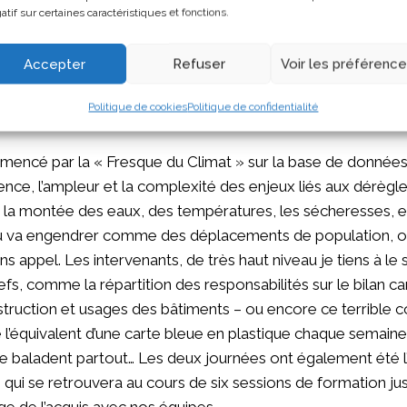
atif sur certaines caractéristiques et fonctions.
un livrable à la fin du parcours avec une feuille de route par 
tre promotion qui traitera de l’ensemble de la filière.
Accepter
Refuser
Voir les préférenc
 le programme de ces deux journées ?
Politique de cookies
Politique de confidentialité
ncé par la « Fresque du Climat » sur la base de données s
ence, l’ampleur et la complexité des enjeux liés aux dérèg
c la montée des eaux, des températures, les sécheresses, e
u va engendrer comme des déplacements de population, o
ns appel. Les intervenants, de très haut niveau je tiens à le 
fs, comme la répartition des responsabilités sur le bilan c
struction et usages des bâtiments – ou encore ce terrible 
l’équivalent d’une carte bleue en plastique chaque semaine 
se baladent partout… Les deux journées ont également été 
qui se retrouvera au cours de six sessions de formation jus
age de l’acquis avec nos équipes.