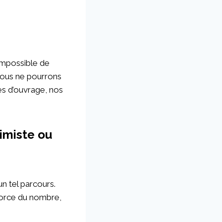
 impossible de
 nous ne pourrons
res d’ouvrage, nos
imiste ou
 tel parcours.
 force du nombre,