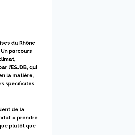
prises du Rhône
? Un parcours
climat,
par l’ESJDB, qui
en la matière,
 spécificités,
dent de la
andat « prendre
ique plutôt que