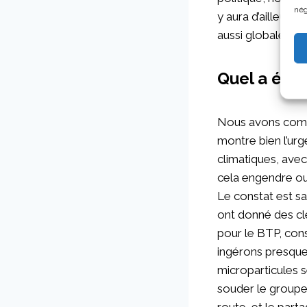
nég
y aura d’ailleurs 
aussi globale à no
Quel a été
Nous avons comme
montre bien l’urg
climatiques, ave
cela engendre o
Le constat est sa
ont donné des cle
pour le BTP, con
ingérons presque 
microparticules 
souder le groupe 
route, et le part