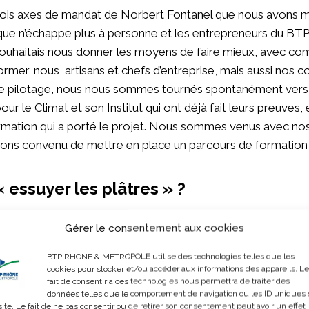
s trois axes de mandat de Norbert Fontanel que nous avons 
ique n’échappe plus à personne et les entrepreneurs du BTP
e souhaitais nous donner les moyens de faire mieux, avec c
rmer, nous, artisans et chefs d’entreprise, mais aussi nos c
de pilotage, nous nous sommes tournés spontanément vers
ur le Climat et son Institut qui ont déjà fait leurs preuves,
mation qui a porté le projet. Nous sommes venus avec nos 
 avons convenu de mettre en place un parcours de formation
« essuyer les plâtres » ?
Gérer le consentement aux cookies
et être une promotion « pilote ». C’est la raison pour laquell
plusieurs membres du bureau à suivre ce parcours afin de l
BTP RHONE & METROPOLE utilise des technologies telles que les
saire pour les promotions futures. Le mot clef est le prag
cookies pour stocker et/ou accéder aux informations des appareils. Le
fait de consentir à ces technologies nous permettra de traiter des
ne formation hors sol. Nous ne souhaitons pas de dogme, d
données telles que le comportement de navigation ou les ID uniques 
oulons savoir avec précision ce qui se passe et ce que nous 
site. Le fait de ne pas consentir ou de retirer son consentement peut avoir un effet