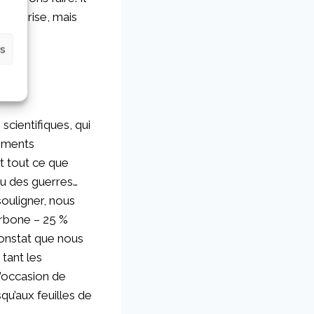
entreprise, mais
es
cientifiques, qui
lements
t tout ce que
u des guerres…
souligner, nous
arbone – 25 %
constat que nous
tant les
l’occasion de
qu’aux feuilles de