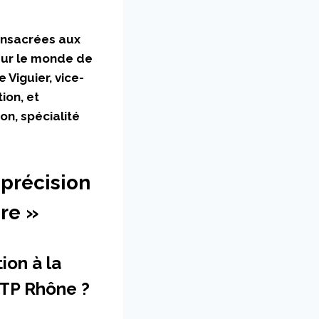
consacrées aux
 sur le monde de
 Viguier, vice-
ion, et
on, spécialité
 précision
re »
ion à la
BTP Rhône ?