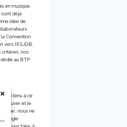
mis en musique.
 sont déjà
omme idée de
ollaborateurs.
 la Convention
 et vers l’ESJDB,
critères, nos
 dédié au BTP.
e j’ai tenu à ce
’éprouver et le
matisme ; nous ne
’écologie
sur
pouvons faire. Il