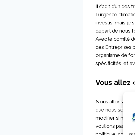
Il s’agit d’un de
L’urgence climat
investis, mais j
départ de nous fo
Avec le comité 
des Entreprises po
organisme de for
spécificités, et
Vous allez 
Nous allons en eff
que nous soyons 
modifier si néces
voulions pas d’u
politique, nous v
ce 