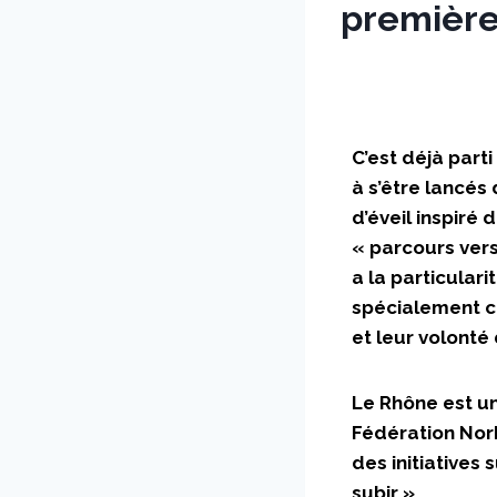
première
Par
5 décembre 2023
sstradiotto
C’est déjà parti
à s’être lancés
d’éveil inspiré 
« parcours vers 
a la particular
spécialement co
et leur volonté
Le Rhône est un
Fédération Nor
des initiatives
subir »