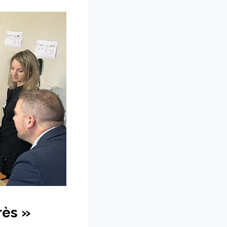
rès »