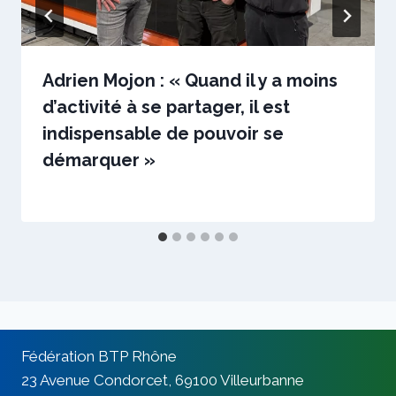
Adrien Mojon : « Quand il y a moins
d’activité à se partager, il est
indispensable de pouvoir se
démarquer »
Par
2 avril 2025
sstradiotto
Fédération BTP Rhône
23 Avenue Condorcet, 69100 Villeurbanne