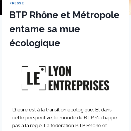
PRESSE
BTP Rhône et Métropole
entame sa mue
écologique
Par
27 mai 2024
sstradiotto
L’heure est à la transition écologique. Et dans
cette perspective, le monde du BTP n’échappe
pas à la règle. La fédération BTP Rhône et