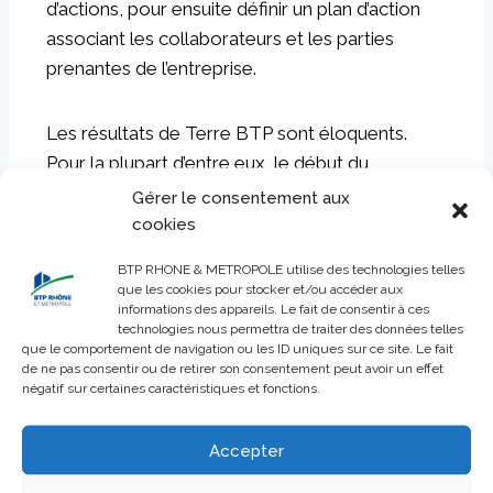
d’actions, pour ensuite définir un plan d’action
associant les collaborateurs et les parties
prenantes de l’entreprise.
Les résultats de Terre BTP sont éloquents.
Pour la plupart d’entre eux, le début du
parcours a provoqué un véritable électrochoc
Gérer le consentement aux
personnel, avec une prise de conscience très
cookies
forte de la nécessité impérieuse d’agir. Pour
BTP RHONE & METROPOLE utilise des technologies telles
beaucoup, ce programme a permis de mieux
que les cookies pour stocker et/ou accéder aux
connaître les enjeux et les conséquences du
informations des appareils. Le fait de consentir à ces
technologies nous permettra de traiter des données telles
réchauffement climatique ainsi que les limites
que le comportement de navigation ou les ID uniques sur ce site. Le fait
planétaires, mais il a aussi ouvert le champ des
de ne pas consentir ou de retirer son consentement peut avoir un effet
négatif sur certaines caractéristiques et fonctions.
possibles. Si le parcours n’est pas encore
terminé, plusieurs entreprises ont déjà défini
Accepter
des pistes d’actions très concrètes.