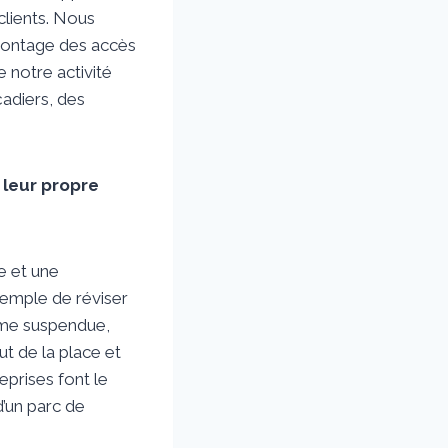
clients. Nous
émontage des accès
e notre activité
adiers, des
leur propre
e et une
xemple de réviser
orme suspendue,
aut de la place et
prises font le
d’un parc de