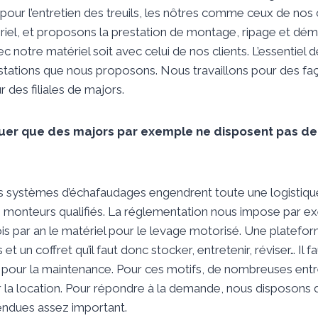
 pour l’entretien des treuils, les nôtres comme ceux de nos 
riel, et proposons la prestation de montage, ripage et d
ec notre matériel soit avec celui de nos clients. L’essentiel d
stations que nous proposons. Nous travaillons pour des faç
 des filiales de majors.
er que des majors par exemple ne disposent pas de 
s systèmes d’échafaudages engendrent toute une logistiqu
es monteurs qualifiés. La réglementation nous impose par e
is par an le matériel pour le levage motorisé. Une platef
t un coffret qu’il faut donc stocker, entretenir, réviser… Il f
our la maintenance. Pour ces motifs, de nombreuses entre
er la location. Pour répondre à la demande, nous disposons 
ndues assez important.