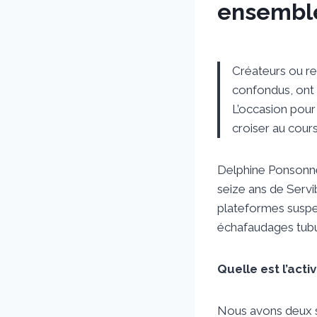
ensembl
Par
2 novembre 2022
sstradiotto
Créateurs ou re
confondus, ont 
L’occasion pour 
croiser au cour
Delphine Ponsonnet
seize ans de Servi
plateformes suspe
échafaudages tubul
Quelle est l’act
Nous avons deux s