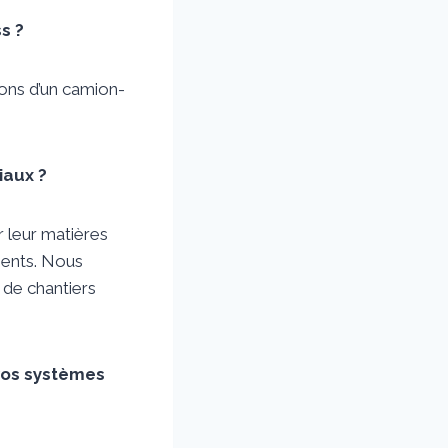
s ?
vons d’un camion-
iaux ?
r leur matières
ments. Nous
 de chantiers
 vos systèmes