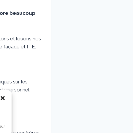
ncore beaucoup
llons et louons nos
 façade et ITE.
iques sur les
 du personnel
sur
nt entre confrères,