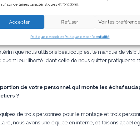
atif sur certaines caractéristiques et fonctions.
aire former nos salariés par un organisme adhérent de la fé
 nos personnels sont avant tout formés sur le chantier par 
Accepter
Refuser
Voir les préférenc
eur savoir. Nous avons testé de nombreuses pistes pour recr
 Pôle Emploi, la cooptation…
Politique de cookies
Politique de confidentialité
ntérim que nous utilisons beaucoup est le manque de visibili
diquent leur liberté, dont celle de nous quitter pratiquement
oportion de votre personnel qui monte les échafaudag
eliers ?
uipes de trois personnes pour le montage et trois personnes
laire, nous avons une équipe en interne, et faisons appel é