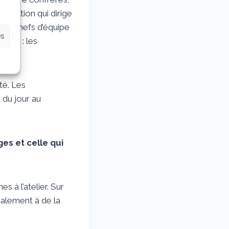
dération qui dirige
nos chefs d’équipe
es
uter : les
té. Les
 du jour au
es et celle qui
 à l’atelier. Sur
galement à de la