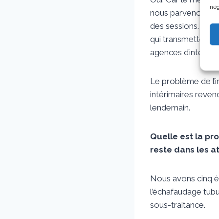
nég
nous parvenons à f
des sessions. Mais
qui transmettent l
agences d’intérim,
Le problème de l’i
intérimaires reven
lendemain.
Quelle est la pr
reste dans les at
Nous avons cinq éq
l’échafaudage tubu
sous-traitance.