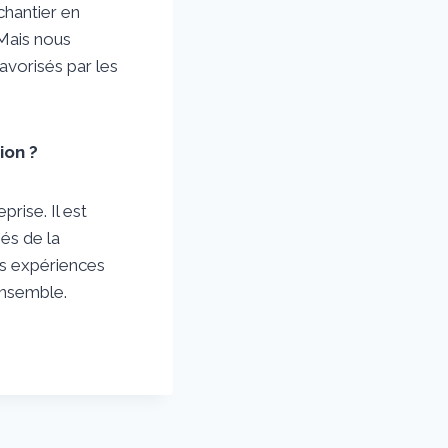
chantier en
 Mais nous
avorisés par les
ion ?
rise. Il est
és de la
os expériences
ensemble.