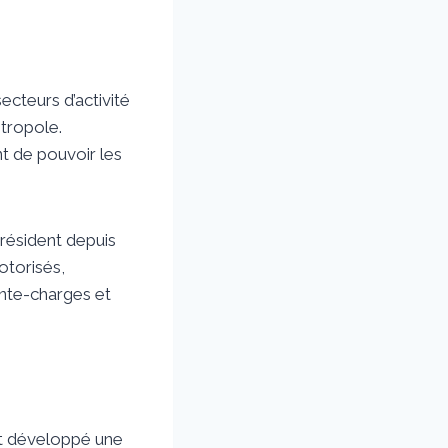
cteurs d’activité
tropole.
nt de pouvoir les
résident depuis
otorisés,
nte-charges et
nt développé une