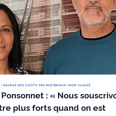
N
|
HAUSSE DES COÛTS DES MATÉRIAUX
|
NON CLASSÉ
 Ponsonnet : « Nous souscriv
être plus forts quand on est