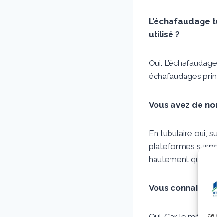
L’échafaudage t
utilisé ?
Oui. L’échafaudage
échafaudages prin
Vous avez de no
En tubulaire oui, s
plateformes suspe
hautement qualifié
Vous connaissez
ce 
Oui. Car le métier