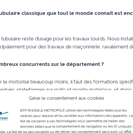
ubulaire classique que tout le monde connaît est e
 tubulaire reste d’usage pour les travaux lourds. Nous insta
cipalement pour des travaux de maçonnerie, ravalement de
mbreux concurrents sur le département ?
ur le motorisé beaucoup moins, il faut des formations spécif
ndues, plateformes sur mâts et monte matériaux, et donc
.
Gérer le consentement aux cookies
BTP RHONE & METROPOLE utilise des technologies telles que les
 des problèmes de recrutement ?
cookies pour stocker et/ou accéder aux informations des appareils. Le
fait de consentir à ces technologies nous permettra de traiter des
données telles que le comportement de navigation ou les ID uniques 
site. Le fait de ne pas consentir ou de retirer son consentement peut avoir un effet
 d’échafaudeur ne s’apprend pas à l’école. En nous regroupa