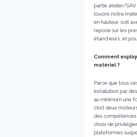
partie atelier/SAV
louons notre maté
en hauteur, soit av
repose sur les pre
étancheurs, et pour
Comment expliqu
matériel ?
Parce que tous ce
installation par d
au minimum une fo
c’est deux moteurs e
des compétences p
choix de privilégi
plateformes suspe