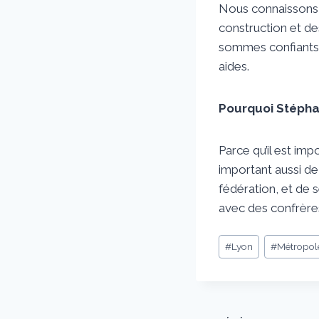
Nous connaissons u
construction et de
sommes confiants p
aides.
Pourquoi Stéphan
Parce qu’il est im
important aussi de
fédération, et de
avec des confrères
Étiquettes
#
Lyon
#
Métropol
de
la
publication :