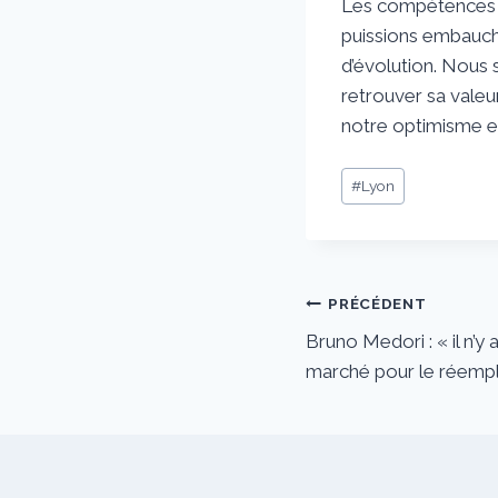
Les compétences m
puissions embauch
d’évolution. Nous 
retrouver sa valeur
notre optimisme et 
Étiquettes
#
Lyon
de
la
publication :
Navigation
PRÉCÉDENT
Bruno Medori : « il n’y 
de
marché pour le réempl
l’article