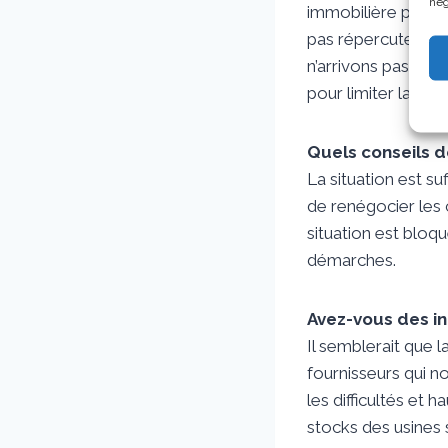
nég
immobilière pour l
pas répercuter le c
n’arrivons pas à r
pour limiter la cass
Quels conseils d
La situation est s
de renégocier les c
situation est blo
démarches.
Avez-vous des in
Il semblerait que la
fournisseurs qui n
les difficultés et
stocks des usines s