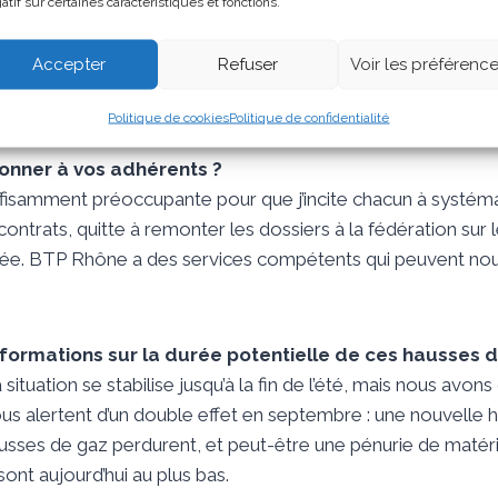
atif sur certaines caractéristiques et fonctions.
’essentiel – argumentent leur refus de négocier en expliquan
oût à leur client final. Dans tous les cas, quand on renégoci
Accepter
Refuser
Voir les préférenc
épercuter 100% de la hausse. Avec nos clients, nous partage
e.
Politique de cookies
Politique de confidentialité
onner à vos adhérents ?
uffisamment préoccupante pour que j’incite chacun à systé
ontrats, quitte à remonter les dossiers à la fédération sur l
quée. BTP Rhône a des services compétents qui peuvent nou
formations sur la durée potentielle de ces hausses de
 situation se stabilise jusqu’à la fin de l’été, mais nous avon
ous alertent d’un double effet en septembre : une nouvelle h
 hausses de gaz perdurent, et peut-être une pénurie de matér
ont aujourd’hui au plus bas.