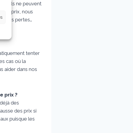
t qu’ils ne peuvent
e les prix, nous
es
ons les pertes…
matiquement tenter
es cas où la
s aider dans nos
 prix ?
s déjà des
ausse des prix si
iaux puisque les