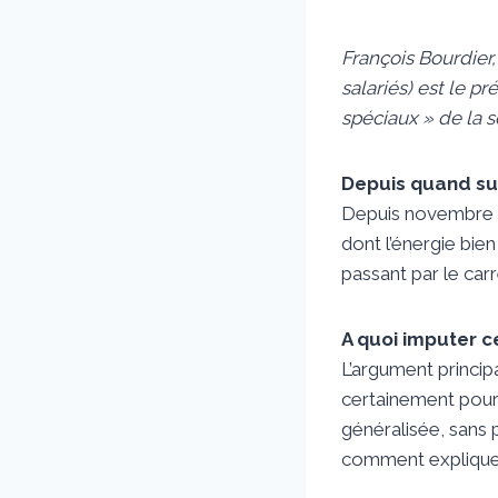
Par
6 juillet 2022
sstradiotto
François Bourdier
salariés) est le 
spéciaux » de la se
Depuis quand sub
Depuis novembre 20
dont l’énergie bie
passant par le car
A quoi imputer c
L’argument princip
certainement pour 
généralisée, sans 
comment expliquer