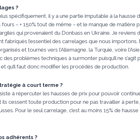
elages ?
lus spécifiquement, il y a une partie imputable à la hausse d
es fours – + 150% tout de même – et le manque de matière 
rgiles qui provenaient du Donbass en Ukraine. Je reviens d’I
 fabriqués l’essentiel des carrelages que nous importons.
organisés et tournés vers l’Allemagne, la Turquie, voire l’Asie
ec des problèmes techniques à surmonter puisqu’il ne s’agi
t qu’il faut donc modifier les procédés de production.
stratégie à court terme ?
siste à répercuter les hausses de prix pour pouvoir continuer
 ils cessent toute production pour ne pas travailler à perte, 
usses. Pour le seul carrelage, c’est au moins 15% de hausse
s adhérents ?