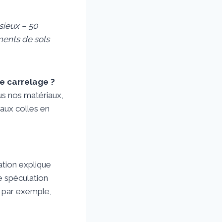
sieux – 50
ments de sols
e carrelage ?
us nos matériaux,
 aux colles en
ation explique
e spéculation
s par exemple,