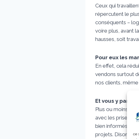
Ceux qui travaillen
répercutent le plu
conséquents – loge
voire plus, avant la
hausses, soit travai
Pour eux les mar
En effet, cela rédu
vendons surtout d
nos clients, même 
Et vous y parven
Plus ou moins. Dans
avec les prises de
bien informés des d
projets. Disons qu
ce 