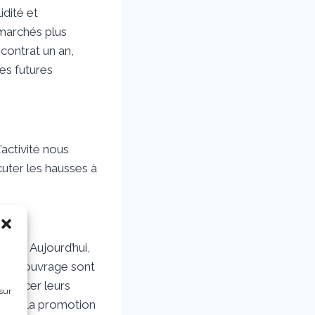
idité et
 marchés plus
contrat un an,
les futures
’activité nous
uter les hausses à
tive. Aujourd’hui,
res d’ouvrage sont
e avancer leurs
sur
50% – la promotion