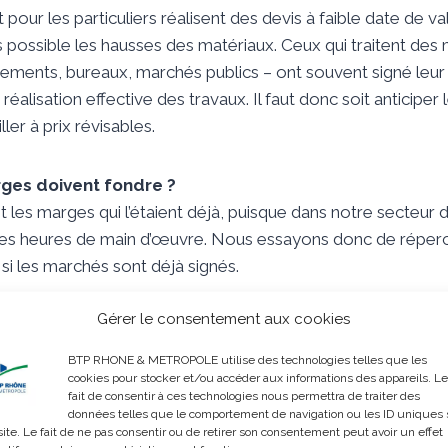
t pour les particuliers réalisent des devis à faible date de val
s possible les hausses des matériaux. Ceux qui traitent des
ments, bureaux, marchés publics – ont souvent signé leur 
 réalisation effective des travaux. Il faut donc soit anticiper 
ller à prix révisables.
ges doivent fondre ?
it les marges qui l’étaient déjà, puisque dans notre secteur d
es heures de main d’œuvre. Nous essayons donc de réperc
si les marchés sont déjà signés.
Gérer le consentement aux cookies
ez ?
 les premiers mois, nous ne rencontrions pas d’oreille atten
BTP RHONE & METROPOLE utilise des technologies telles que les
 position publiques de la Fédération et des Majors, les maît
cookies pour stocker et/ou accéder aux informations des appareils. Le
fait de consentir à ces technologies nous permettra de traiter des
ifficultés et sont d’autant plus à l’écoute qu’ils doivent fair
données telles que le comportement de navigation ou les ID uniques 
e 50% d’entre eux sont ouverts à la discussion. Les autres 
site. Le fait de ne pas consentir ou de retirer son consentement peut avoir un effet