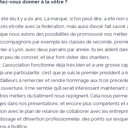
tez-vous donner à la vôtre ?
 été élu il y a six ans. La marque, si l’on peut dire, a été non
rès étroite avec la fédération, mais aussi d’avoir fait savoir
que nous avions des possibilités de promouvoir nos métier
accompagnons par exemple les classes de seconde, premiè
ier à Lyon, avec deux parrains par année. Ils les aident dan
n peu de concret, et leur font visiter des chantiers.
 L’association fonctionne déjà très bien et a une grosse cap
éjà une particularité, c’est que je suis le premier président à 
 d’ailleurs à remercier et rendre hommage aux trois précéde
 ouverture. Il me semble qu’il serait intéressant maintenant
tres métiers du bâtiment nous rejoignent. Cela nous permett
ges dans nos présentations, et encore plus compétents et 
sion avec le plan de relance de collaborer avec les entrepri
tissage et d’insertion professionnelle, des points sur lesq
e à l’édifice.