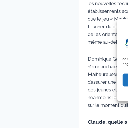
les nouvelles techn
établissements sc
que le jeu « Magic 
toucher du doigt de
de les orienter, le
même au-delà ave
Dominique Gaudin 
ce 
nég
n’embauchaient plus
Malheureusement, no
d’assurer une for
des jeunes et de l
néanmoins les int
sur le moment qu’il
Claude, quelle a