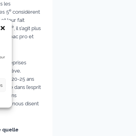
s les
e
es 5
considèrent
et leur fait
e
 les 3
, il s’agit plus
ou un bac pro et
sur
 entreprises
la relève.
a déjà 20-25 ans
es
ance dans l’esprit
 pouvons
x qui nous disent
e quelle