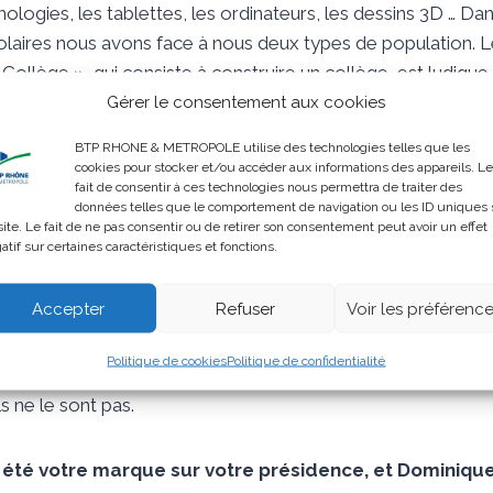
ologies, les tablettes, les ordinateurs, les dessins 3D … Dan
olaires nous avons face à nous deux types de population. L
Collège », qui consiste à construire un collège, est ludique, 
s métiers auxquels ils pourraient se référer plus tard. Pour
Gérer le consentement aux cookies
ur présenter ce qu’ils peuvent faire avec un CAP, un brevet 
BTP RHONE & METROPOLE utilise des technologies telles que les
c des BTS et DUT.
cookies pour stocker et/ou accéder aux informations des appareils. Le
fait de consentir à ces technologies nous permettra de traiter des
données telles que le comportement de navigation ou les ID uniques 
: Les effectifs du BTP ont diminué à un moment donné, les
site. Le fait de ne pas consentir ou de retirer son consentement peut avoir un effet
atif sur certaines caractéristiques et fonctions.
. Est arrivé le moment où il a fallu se poser la question de 
s métiers n’étaient pas du tout attractifs. D’où l’idée il y 
Accepter
Refuser
Voir les préférenc
me de promotion de ces métiers qui manquent de reconnaiss
eurs parents. Nous avons un gros travail à faire, mais nous
Politique de cookies
Politique de confidentialité
éresser. Et je pense que nous pouvons même intéresser ceu
s ne le sont pas.
 été votre marque sur votre présidence, et Dominiqu