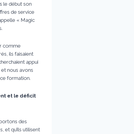
ès le début son
ffres de service
’appelle « Magic
s.
voir comme
, ils faisaient
 cherchaient appui
s et nous avons
ce formation.
 et le déficit
pportons des
t qu’ils utilisent