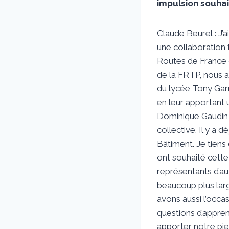
impulsion souhai
Claude Beurel : J’ai
une collaboration t
Routes de France 
de la FRTP, nous 
du lycée Tony Garn
en leur apportant u
Dominique Gaudin :
collective. Il y a d
Bâtiment. Je tiens
ont souhaité cette
représentants d’au
beaucoup plus lar
avons aussi l’occa
questions d’appren
apporter notre pierr