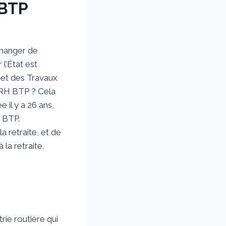
HBTP
changer de
l’État est
t et des Travaux
 CRH BTP ? Cela
il y a 26 ans,
u BTP.
a retraite, et de
la retraite,
rie routière qui