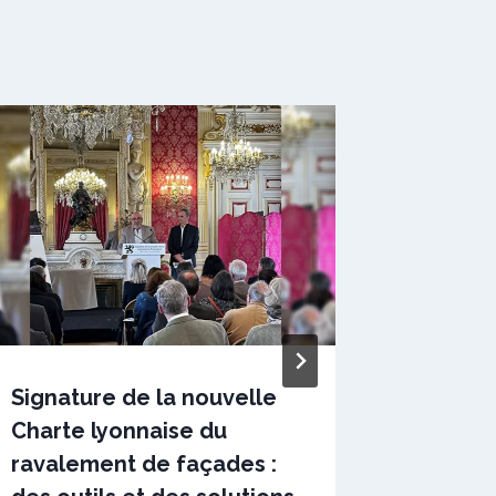
Signature de la nouvelle
Le débu
Charte lyonnaise du
encour
ravalement de façades :
d’appel