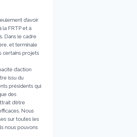
 seulement d’avoir
 à la FRTP et à
s. Dans le cadre
re, et terminale
s certains projets
acité d’action
être issu du
nts présidents qui
 que des
rait d’être
efficaces. Nous
ses sur toutes les
uels nous pouvons