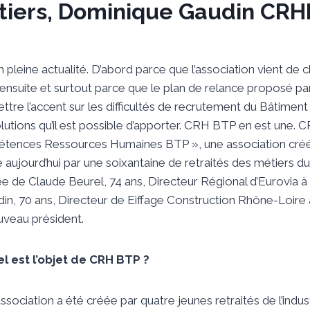
tiers, Dominique Gaudin CR
pleine actualité. D’abord parce que l’association vient de 
ensuite et surtout parce que le plan de relance proposé par 
ttre l’accent sur les difficultés de recrutement du Bâtimen
solutions qu’il est possible d’apporter. CRH BTP en est une.
étences Ressources Humaines BTP », une association créée 
 aujourd’hui par une soixantaine de retraités des métiers d
e de Claude Beurel, 74 ans, Directeur Régional d’Eurovia à l
n, 70 ans, Directeur de Eiffage Construction Rhône-Loire à 
ouveau président.
el est l’objet de CRH BTP ?
association a été créée par quatre jeunes retraités de l’indust