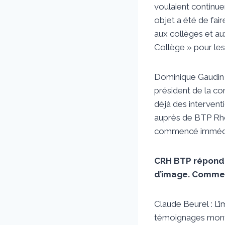
voulaient continuer
objet a été de fai
aux collèges et aux
Collège » pour les
Dominique Gaudin :
président de la co
déjà des interventi
auprès de BTP Rhô
commencé immédiat
CRH BTP répond à
d’image. Commen
Claude Beurel : L
témoignages montra