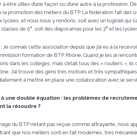
 à être utiles d’une façon ou d’une autre à la profession. D
re la promotion des métiers du BTP. La fédération fait des o
 lycées, et nous nous y rendons, soit avec un logiciel qui s
e
e
 classes de 5
, soit des diaporamas pour les 3
et les lycée
 Je connais cette association depuis que j’ai eu à la rece
mmission formation de BTP Rhône. Quand je les ai rencontrés
ons dans les collèges, mais c’était tous des « routiers », ils
ne. J’ai trouvé des gens très motivés et très sympathique
ement à mettre en place une collaboration avec le servi
 une double équation : les problèmes de recrutement
t la résoudre ?
’image du BTP n’étant pas reçue comme attrayante, nous a
nt que nos métiers sont en fait modernes, très mécanisés, e