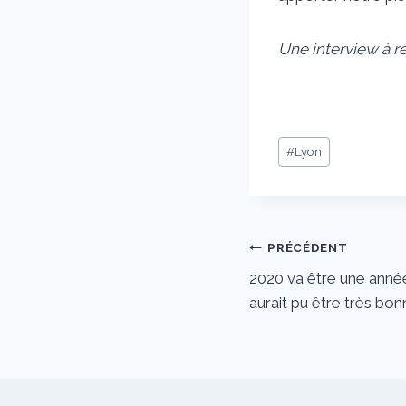
Une interview à r
Étiquettes
#
Lyon
de
la
publication :
Navigation
PRÉCÉDENT
2020 va être une anné
de
aurait pu être très b
l’article