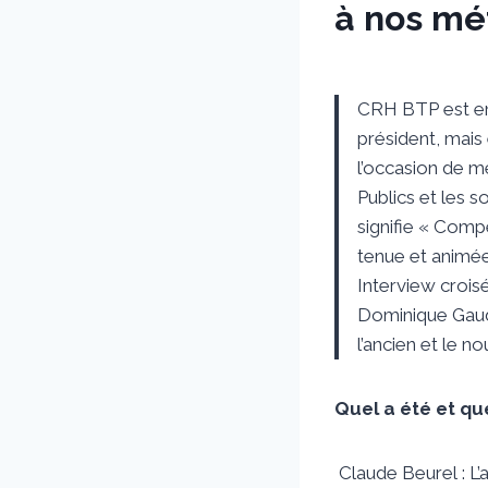
à nos mé
Par
13 octobre 2020
sstradiotto
CRH BTP est en 
président, mais 
l’occasion de me
Publics et les 
signifie « Comp
tenue et animée
Interview croisé
Dominique Gaudi
l’ancien et le n
Quel a été et qu
Claude Beurel : L’