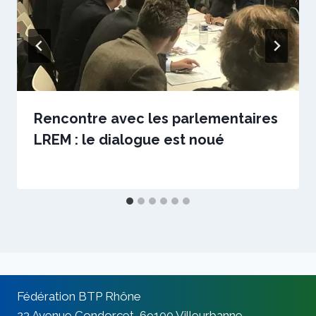
Rencontre avec les parlementaires
LREM : le dialogue est noué
Par
12 octobre 2017
sstradiotto
Fédération BTP Rhône
23 Avenue Condorcet, 69100 Villeurbanne