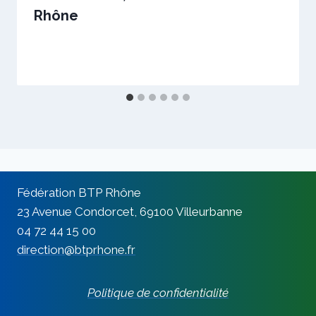
Rhône
Par
29 octobre 2019
sstradiotto
Fédération BTP Rhône
23 Avenue Condorcet, 69100 Villeurbanne
04 72 44 15 00
direction@btprhone.fr
Politique de confidentialité