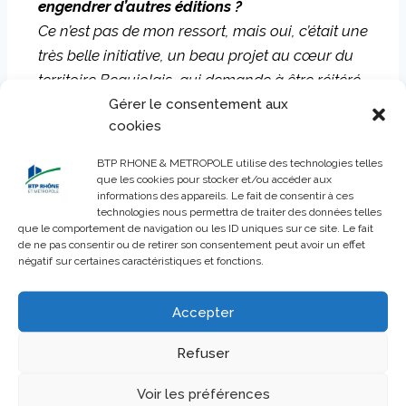
engendrer d’autres éditions ?
Ce n’est pas de mon ressort, mais oui, c’était une
très belle initiative, un beau projet au cœur du
territoire Beaujolais, qui demande à être réitéré,
peut-être un an sur deux. Le forum a également
Gérer le consentement aux
cookies
été une réussite parce que nous l’avons
coorganisé avec la CAPEB dont les adhérents
BTP RHONE & METROPOLE utilise des technologies telles
connaissent évidemment les mêmes
que les cookies pour stocker et/ou accéder aux
informations des appareils. Le fait de consentir à ces
problématiques de recrutement que nous.
technologies nous permettra de traiter des données telles
L’union fait la force.
que le comportement de navigation ou les ID uniques sur ce site. Le fait
de ne pas consentir ou de retirer son consentement peut avoir un effet
négatif sur certaines caractéristiques et fonctions.
Liv-Sonia Pirodon : « L
‘image de nos métiers
évolue dans le bon sens »
Accepter
Refuser
Liv-Sonia Pirodon dirige Illuminance, une
entreprise d’
Électricité générale et de Conseil en
Voir les préférences