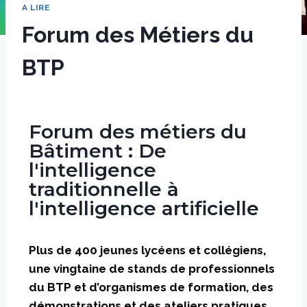
A LIRE
Forum des Métiers du
BTP
Par
17 mars 2025
sstradiotto
Forum des métiers du
Bâtiment : De
l'intelligence
traditionnelle à
l'intelligence artificielle
Plus de 400 jeunes lycéens et collégiens,
une vingtaine de stands de professionnels
du BTP et d’organismes de formation, des
démonstrations et des ateliers pratiques