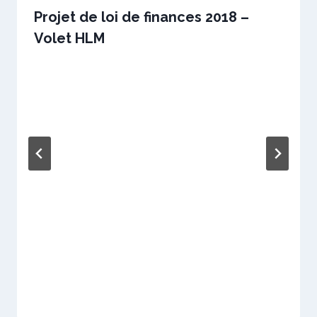
Projet de loi de finances 2018 –
Volet HLM
Par
10 novembre 2017
sstradiotto