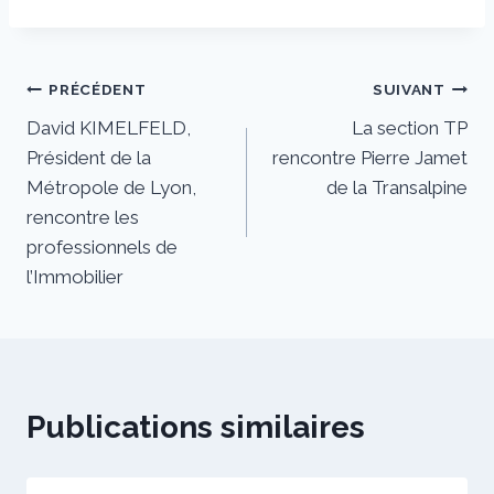
Navigation
PRÉCÉDENT
SUIVANT
David KIMELFELD,
La section TP
de
Président de la
rencontre Pierre Jamet
l’article
Métropole de Lyon,
de la Transalpine
rencontre les
professionnels de
l’Immobilier
Publications similaires