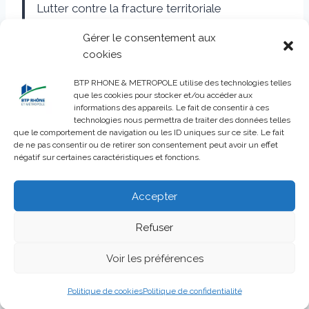
Lutter contre la fracture territoriale
1. Développer une politique du
Gérer le consentement aux
logement adaptée aux zones détendues
cookies
2. Construire une politique
dynamique d’aménagement des territoires
BTP RHONE & METROPOLE utilise des technologies telles
que les cookies pour stocker et/ou accéder aux
3. Maintenir l’investissement public local
informations des appareils. Le fait de consentir à ces
4. Défendre l’artisanat
technologies nous permettra de traiter des données telles
que le comportement de navigation ou les ID uniques sur ce site. Le fait
5. Faciliter l’accès des TPE-PME aux nouveaux
de ne pas consentir ou de retirer son consentement peut avoir un effet
marchés
négatif sur certaines caractéristiques et fonctions.
6. Accompagner la transition numérique
Accepter
Les 13 mesures sont téléchargeables sur
Refuser
www.aura.ffbatiment.fr
Voir les préférences
Plus d’infos :
Communiqué de presse
//
Annexe
Politique de cookies
Politique de confidentialité
au communiqué de presse.