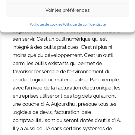
de vos adhérents ?
Voir les préférences
L’IA en elle-même, ça ne veut rien dire.
Christophe Chelmis a bien souligné qu’il ne
Politique de cookies
Politique de confidentialité
s’agissait que d’un outil. Il faut juste apprendre à
s’en servir. C’est un outil numérique qui est
intégré à des outils pratiques. C’est ni plus ni
moins que du développement. C’est un outil
parmi les outils existants qui permet de
favoriser l’ensemble de l’environnement du
produit logiciel ou matériel utilisé. Par exemple,
avec l’arrivée de la facturation électronique, les
entreprises utiliseront des logiciels qui auront
une couche d’IA. Aujourd’hui, presque tous les
logiciels de devis, facturation, paie,
comptabilité… sont ou seront dotés d’outils d’IA.
Il y a aussi de l’IA dans certains systèmes de