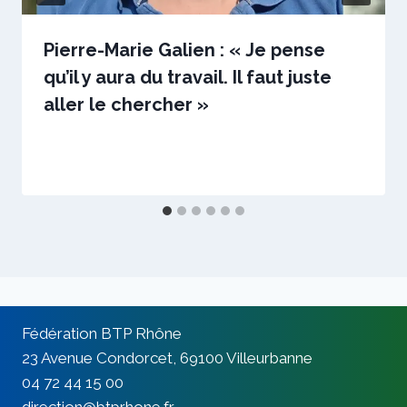
Pierre-Marie Galien : « Je pense
qu’il y aura du travail. Il faut juste
aller le chercher »
Par
5 septembre 2023
sstradiotto
Fédération BTP Rhône
23 Avenue Condorcet, 69100 Villeurbanne
04 72 44 15 00