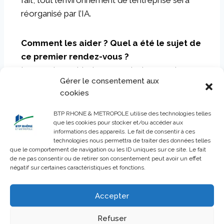
fait, tout l’environnement de l’entreprise sera
réorganisé par l’IA.
Comment les aider ? Quel a été le sujet de
ce premier rendez-vous ?
Le premier webinaire a permis de poser le
Gérer le consentement aux
cadre de l’IA. De rappeler que c’est un outil dont
cookies
il ne faut pas avoir peur. Un outil qu’il faut
impérativement s’approprier, tout en se méfiant
BTP RHONE & METROPOLE utilise des technologies telles
que les cookies pour stocker et/ou accéder aux
des risques de son utilisation sans contrôle,
informations des appareils. Le fait de consentir à ces
sans un regard critique. Il faut toujours avoir cet
technologies nous permettra de traiter des données telles
que le comportement de navigation ou les ID uniques sur ce site. Le fait
esprit critique et s’assurer que les éléments que
de ne pas consentir ou de retirer son consentement peut avoir un effet
l’on utilise et que l’on produit soient conformes
négatif sur certaines caractéristiques et fonctions.
à la situation et à la réglementation.
Accepter
L’intelligence Artificielle est un sujet
Refuser
tellement vaste qu’on s’y perd, c’est le cas