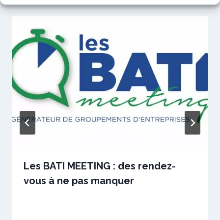
Les BATI MEETING : des rendez-
vous à ne pas manquer
Par
9 juin 2017
sstradiotto