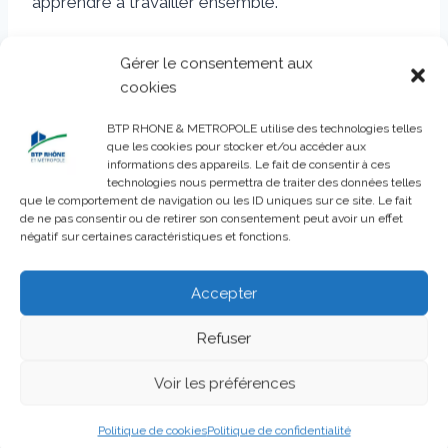
apprendre à travailler ensemble.
Félicitations à l’équipe gagnante qui devra
Gérer le consentement aux
remettre en jeu son trophée pour la prochaine
cookies
édition en 2019 !
BTP RHONE & METROPOLE utilise des technologies telles
que les cookies pour stocker et/ou accéder aux
informations des appareils. Le fait de consentir à ces
technologies nous permettra de traiter des données telles
que le comportement de navigation ou les ID uniques sur ce site. Le fait
Navigation
PRÉCÉDENT
SUIVANT
de ne pas consentir ou de retirer son consentement peut avoir un effet
négatif sur certaines caractéristiques et fonctions.
Assemblée générale
Le BTP en scène :
de
2018
découvrez la fédé au
l’article
Accepter
théâtre
Refuser
Voir les préférences
Publications similaires
Politique de cookies
Politique de confidentialité