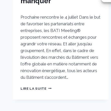
manquer
Par
9 juin 2017
Prochaine rencontre le 4 juillet Dans le but
sstradiotto
de favoriser les partenariats entre
entreprises, les BATI Meeting®
proposent rencontres et échanges pour
agrandir votre réseau. Et aller jusqu’au
groupement. En effet, dans le cadre de
l’évolution des marchés du Bâtiment vers
l’offre globale en matière notamment de
rénovation énergétique, tous les acteurs
du Bâtiment s’accordent…
LES
LIRE LA SUITE
BATI
MEETING
:
DES