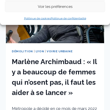
TOUJOURS
Voir les préférences
ÉTÉ
MA
Politique de cookies
Politique de confidentialité
MAISON »
DÉMOLITION
|
LYON
|
VOIRIE URBAINE
Marlène Archimbaud : « Il
y a beaucoup de femmes
qui n’osent pas, il faut les
aider à se lancer »
Par
16 mars 2022
Métropole a décidé en ce mois de mars 2022
sstradiotto