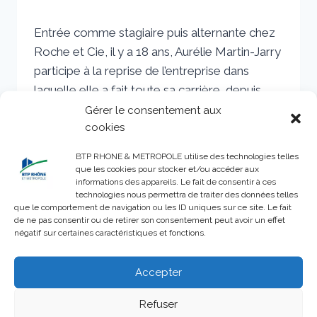
Par
6 juillet 2022
Entrée comme stagiaire puis alternante chez
sstradiotto
Roche et Cie, il y a 18 ans, Aurélie Martin-Jarry
participe à la reprise de l’entreprise dans
laquelle elle a fait toute sa carrière, depuis
assistante comptable jusqu’à DG. Une reprise
Gérer le consentement aux
cookies
partagée avec deux amis, Lucas Garin, fils de
Michèle Roche, qui a rejoint le groupe en
BTP RHONE & METROPOLE utilise des technologies telles
2016, et Aurélien…
que les cookies pour stocker et/ou accéder aux
informations des appareils. Le fait de consentir à ces
technologies nous permettra de traiter des données telles
AURÉLIE
LIRE LA SUITE
que le comportement de navigation ou les ID uniques sur ce site. Le fait
MARTIN-
de ne pas consentir ou de retirer son consentement peut avoir un effet
JARRY :
négatif sur certaines caractéristiques et fonctions.
« LE
GROUPE
ROCHE
Accepter
ET
CIE
Refuser
A