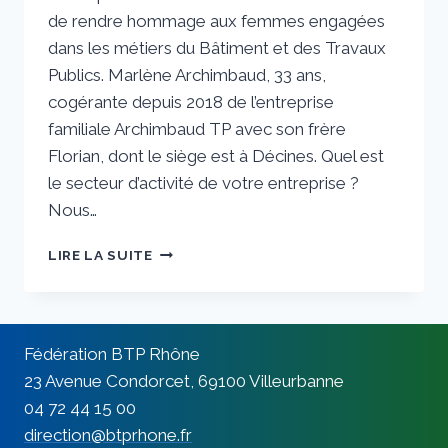
de rendre hommage aux femmes engagées
dans les métiers du Bâtiment et des Travaux
Publics. Marlène Archimbaud, 33 ans,
cogérante depuis 2018 de l’entreprise
familiale Archimbaud TP avec son frère
Florian, dont le siège est à Décines. Quel est
le secteur d’activité de votre entreprise ?
Nous…
MARLÈNE
LIRE LA SUITE
ARCHIMBAUD :
« IL
Y
A
Fédération BTP Rhône
BEAUCOUP
DE
23 Avenue Condorcet, 69100 Villeurbanne
FEMMES
04 72 44 15 00
QUI
direction@btprhone.fr
N’OSENT