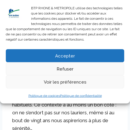
BTP RHONE & METROPOLE utilise des technologies telles
Dans ce contexte maussade, comment se
que les cookies pour stocker et/ou accéder aux
porte l’activité dans votre secteur ?
Je
informations des appareils. Le fait de consentir à ces
technologies nous permettra de traiter des données telles
pense que nous n’avons jamais vécu cela en
que le comportement de navigation ou les ID uniques sur ce site. Le fait
vingt ans. Nos distributeurs parlent même de «
de ne pas consentir ou de retirer son consentement peut avoir un effet
négatif sur certaines caractéristiques et fonctions.
catastrophe ». Personnellement nous avons du
travail, nos compagnons sont sur le terrain
Accepter
chaque jour, mais nous avons moins de visibilité.
Nous faisons beaucoup de chiffrage pour une
Refuser
activité au ralenti, il faut faire le dos rond. Tous
nos collègues souffrent même s’ils ne le disent
Voir les préférences
pas. Les grosses entreprises surtout, qui
Politique de cookies
Politique de confidentialité
viennent chercher du travail sur nos marchés
habituels. Ce contexte a au moins un bon côté :
on ne s’endort pas sur nos lauriers, même si au
bout de vingt ans nous aspirerions à plus de
sérénité…