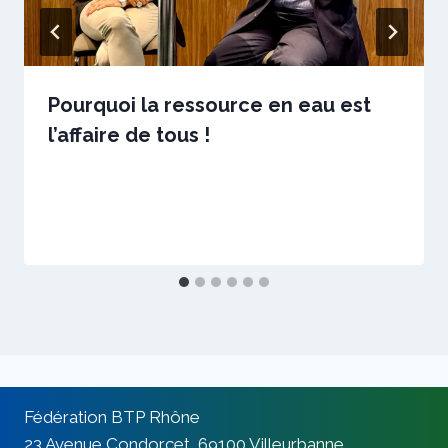
Pourquoi la ressource en eau est
l’affaire de tous !
Par
15 juillet 2025
sstradiotto
Fédération BTP Rhône
23 Avenue Condorcet, 69100 Villeurbanne