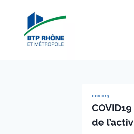
Aller
au
contenu
COVID19
COVID19 
de l’acti