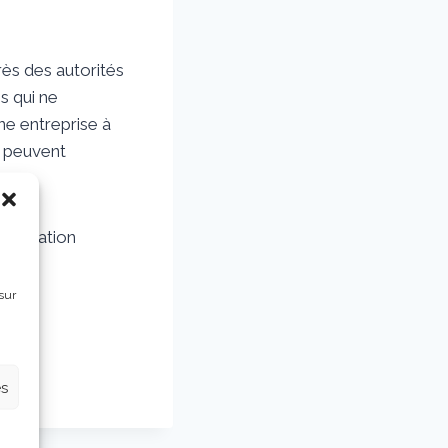
rès des autorités
s qui ne
une entreprise à
e peuvent
 situation
sur
es