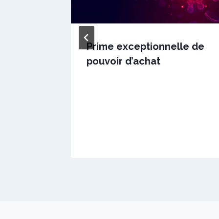
 hausse
Prime exceptionnelle de
ers de
pouvoir d’achat
Par
8 avril 2020
sstradiotto