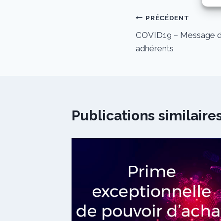
Navigation
PRÉCÉDENT
COVID19 – Message du
de
adhérents
l’article
Publications similaire