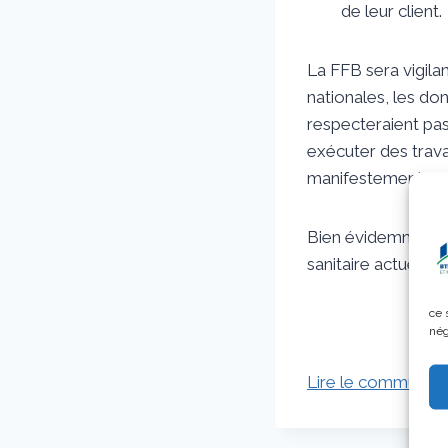
de leur client.
La FFB sera vigila
nationales, les don
respecteraient pas 
exécuter des trava
manifestement pas 
Bien évidemment to
sanitaire actuelle.
ce 
nég
Lire le communiq