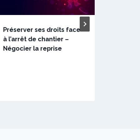
Préserver ses droits face
Nouve
à l’arrêt de chantier –
des mo
Négocier la reprise
paieme
d’IS et
Par
7 avril 2020
sstradiotto
Par
10 juin 202
sstradiotto