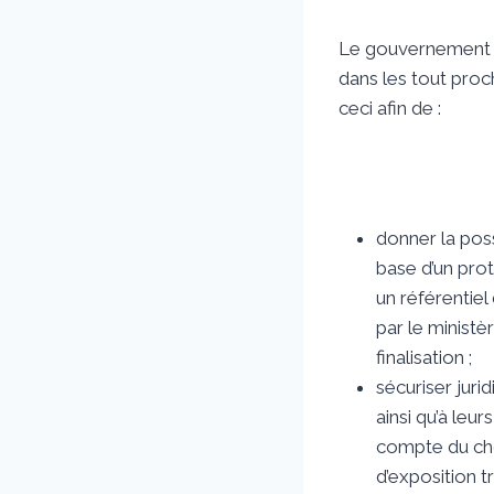
Par
21 mars 2020
sstradiotto
Le gouvernement et
dans les tout proch
ceci afin de :
donner la poss
base d’un prot
un référentie
par le ministè
finalisation ;
sécuriser jur
ainsi qu’à leu
compte du chôm
d’exposition tr