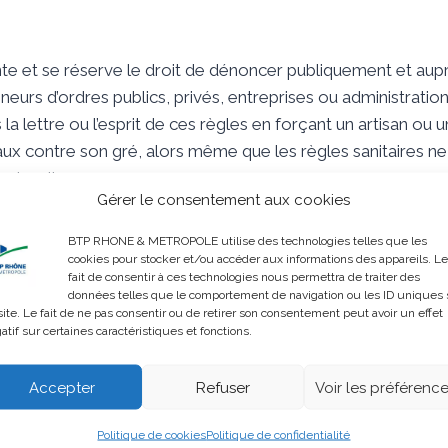
nte et se réserve le droit de dénoncer publiquement et aup
neurs d’ordres publics, privés, entreprises ou administration
la lettre ou l’esprit de ces règles en forçant un artisan ou 
ux contre son gré, alors même que les règles sanitaires n
s’appliquer.
Gérer le consentement aux cookies
ut cela peut changer au regard de l’évolution globale de la
BTP RHONE & METROPOLE utilise des technologies telles que les
cookies pour stocker et/ou accéder aux informations des appareils. Le
fait de consentir à ces technologies nous permettra de traiter des
données telles que le comportement de navigation ou les ID uniques 
site. Le fait de ne pas consentir ou de retirer son consentement peut avoir un effet
atif sur certaines caractéristiques et fonctions.
ué
Accepter
Refuser
Voir les préférenc
Politique de cookies
Politique de confidentialité