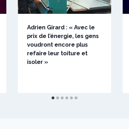
Adrien Girard : « Avec le
prix de l’énergie, les gens
voudront encore plus
refaire leur toiture et
isoler »
Par
12 avril 2023
sstradiotto